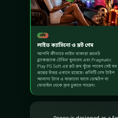
লবি
লাইভ ক্যাসিনো ও স্লট গেম
আপনি কীভাবে লাইভ বাকারা রুলেট
ব্ল্যাকজ্যাক টেবিল খুলবেন এবং Pragmatic
Play PG Soft এর স্লট রুম খুঁজে পাবেন সেই সব
প্রশ্নের উত্তর এখানে রয়েছে। প্রতিটি গেম টাইপ
আলাদা ট্যাব এ সাজানো যাতে ডেস্কটপ বা
মোবাইল থেকে দ্রুত ঢুকতে পারেন।