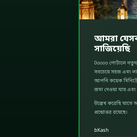
আমরা যেসব প
সাজিয়েছি
0oooo পোর্টালে নতুন
সবচেয়ে সহজ এবং লাইভ
আপনি কয়েক মিনিটেই
জমা দেওয়া যায় এবং 
উল্লেখ করেছি যাতে 
প্রশ্নোত্তর রয়েছে।
bKash