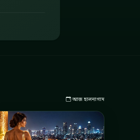
আজ হালনাগাদ