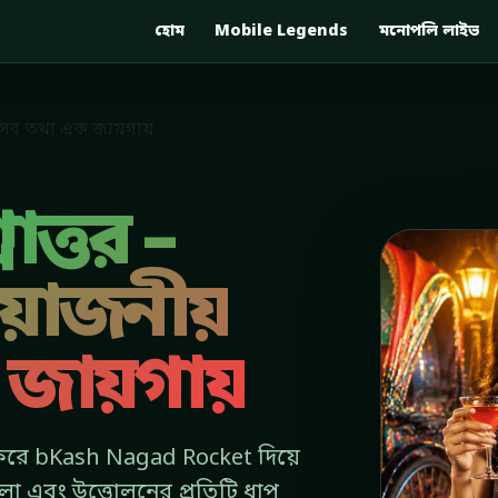
হোম
Mobile Legends
মনোপলি লাইভ
 সব তথ্য এক জায়গায়
োত্তর –
়োজনীয়
জায়গায়
করে bKash Nagad Rocket দিয়ে
লা এবং উত্তোলনের প্রতিটি ধাপ