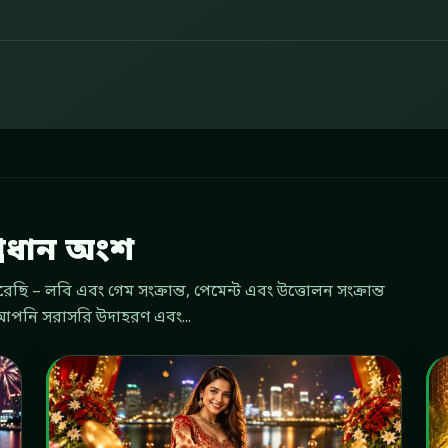
প্রধান অংশ
ছি – লবি এবং গেম সংক্রান্ত, পেমেন্ট এবং উত্তোলন সংক্রান্ত
ে আপনি সরাসরি উদাহরণ এবং...