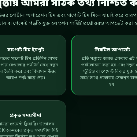
র পৃষ্ঠায় আমরা সঠিক তথ্য নিশ্চিত
উত্তর পোর্টাল অপারেশন টিম এবং সাপোর্ট টিম মিলে যাচাই করে তারপর
 বা পেমেন্ট পদ্ধতি যুক্ত হয় তখন সংশ্লিষ্ট প্রশ্নোত্তরও আপডেট করা হ
সাপোর্ট টিম ইনপুট
নিয়মিত আপডেট
দের সাপোর্ট টিম প্রতিদিন যেসব
প্রতি সপ্তাহে অন্তত একবার এই পৃ
্ন পায় সেগুলোর প্যাটার্ন দেখে নতুন
পর্যালোচনা করা হয় এবং নতুন 
তর তৈরি করে এবং বিদ্যমান উত্তর
স্টুডিও বা পেমেন্ট বিকল্প যুক্ত 
আরও স্পষ্ট করে দেয়।
সাথে সাথে প্রশ্নোত্তর সেকশন বাড
হয়।
প্রকৃত সময়সীমা
মরা পেমেন্ট ক্লিয়ারিং উত্তোলন
িফিকেশনের প্রকৃত সময়সীমা দিই