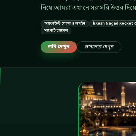
নিয়ে আমরা এখানে সরাসরি উত্তর দিয়েছ
অ্যাকাউন্ট খোলা ও লগইন
bKash Nagad Rocket ল
সাপোর্ট চ্যানেল
লবি দেখুন
প্রশ্নোত্তর দেখুন