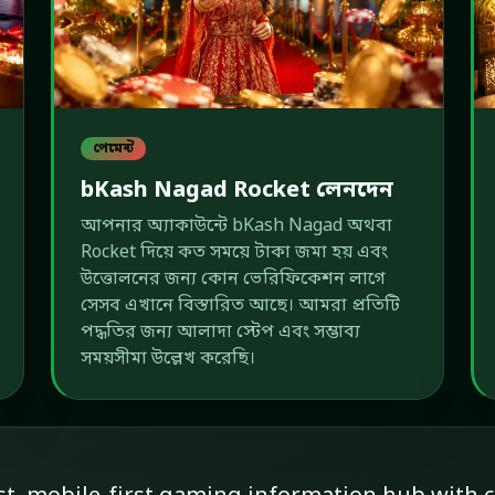
পেমেন্ট
bKash Nagad Rocket লেনদেন
আপনার অ্যাকাউন্টে bKash Nagad অথবা
Rocket দিয়ে কত সময়ে টাকা জমা হয় এবং
উত্তোলনের জন্য কোন ভেরিফিকেশন লাগে
সেসব এখানে বিস্তারিত আছে। আমরা প্রতিটি
পদ্ধতির জন্য আলাদা স্টেপ এবং সম্ভাব্য
সময়সীমা উল্লেখ করেছি।