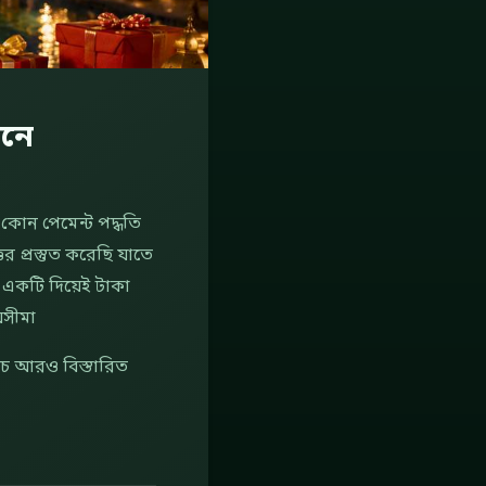
ানে
 কোন পেমেন্ট পদ্ধতি
র প্রস্তুত করেছি যাতে
একটি দিয়েই টাকা
়সীমা
চে আরও বিস্তারিত