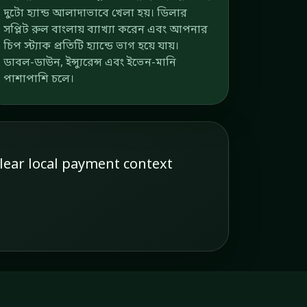
দুটো হ্যান্ড আলাদাভাবে খেলা হয়। ডিলার
সপ্লিট রুল বাংলায় ব্যাখ্যা করেন এবং আপনার
চিপ স্ট্যাক প্রতিটি হ্যান্ডে ভাগ হয়ে যায়।
ডাবল-ডাউন, ইন্স্যুরেন্স এবং ইভেন-মানি
পাশাপাশি চলে।
lear local payment context