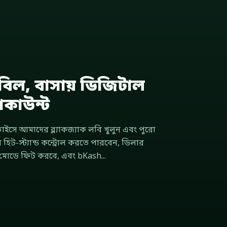
েবিল, বাসায় ডিজিটাল
াকাউন্ট
সে আমাদের ব্ল্যাকজ্যাক লবি খুলুন এবং পুরো
হিট-স্ট্যান্ড কন্ট্রোল করতে পারবেন, ডিলার
্রেট মোডে ফিট করবে, এবং bKash...