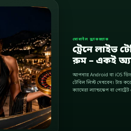
মোবাইল ব্ল্যাকজ্যাক
ট্রেনে লাইভ ট
রুম – একই অ্য
আপনার Android বা iOS ডিভাই
টেবিল লিস্ট দেখবেন। টাচ করে 
ক্যামেরা ল্যান্ডস্কেপ বা পোর্ট