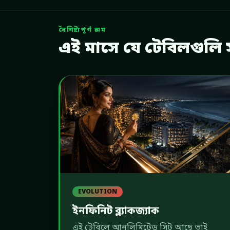
বৈশিষ্ট্যপূর্ণ রুম
এই মাসে যে টেবিলগুলি 
EVOLUTION
ইনফিনিট ব্ল্যাকজ্যাক
এই টেবিলে আনলিমিটেড সিট আছে তাই