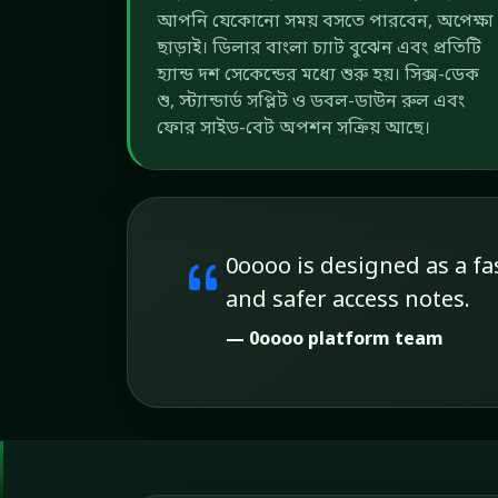
আপনি যেকোনো সময় বসতে পারবেন, অপেক্ষা
ছাড়াই। ডিলার বাংলা চ্যাট বুঝেন এবং প্রতিটি
হ্যান্ড দশ সেকেন্ডের মধ্যে শুরু হয়। সিক্স-ডেক
শু, স্ট্যান্ডার্ড সপ্লিট ও ডবল-ডাউন রুল এবং
ফোর সাইড-বেট অপশন সক্রিয় আছে।
0oooo is designed as a fa
and safer access notes.
— 0oooo platform team