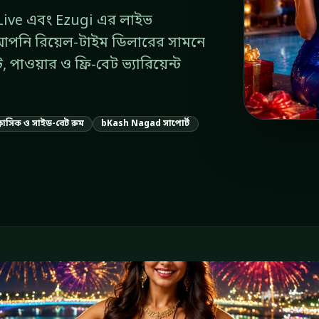
Live এবং Ezugi এর লাইভ
ে আপনি রিয়েল-টাইম ডিলারের সামনে
পাওয়ার ও ফ্রি-বেট ভ্যারিয়েন্ট
্লাসিক ও সাইড-বেট রুম
bKash Nagad সাপোর্ট